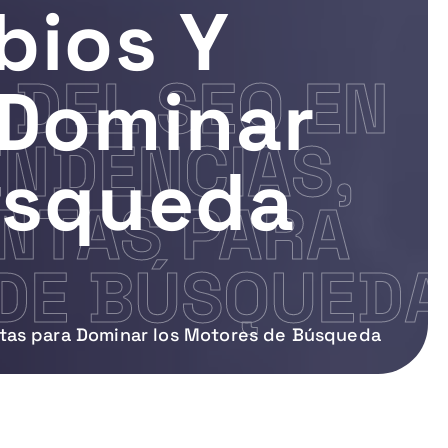
bios Y
 DEL SEO EN
 Dominar
ENDENCIAS,
úsqueda
NTAS PARA
DE BÚSQUEDA
ntas para Dominar los Motores de Búsqueda