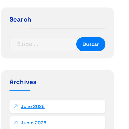
Search
B
u
s
c
a
r
Archives
:
Julio 2026
Junio 2026