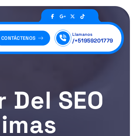
Llamanos
CONTÁCTENOS
/+51959201779
r Del SEO
timas