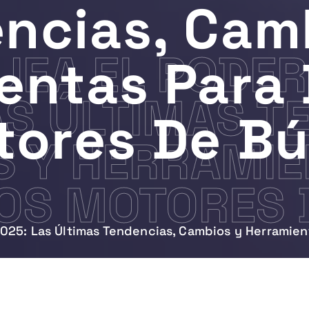
ncias, Cam
EA EL PODER
entas Para
AS ÚLTIMAS T
tores De B
 Y HERRAMIE
OS MOTORES 
2025: Las Últimas Tendencias, Cambios y Herramie