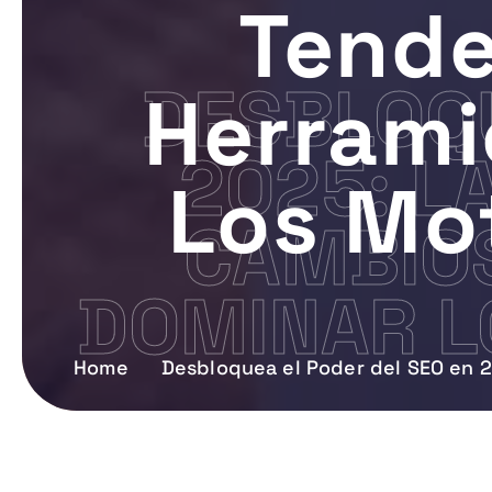
Tende
DESBLOQU
Herrami
2025: L
Los Mo
CAMBIOS
DOMINAR L
Home
Desbloquea el Poder del SEO en 