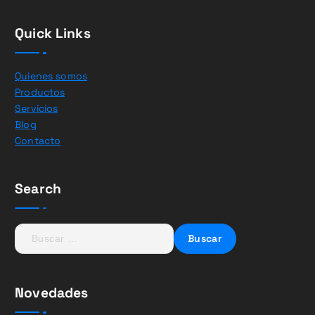
Quick Links
Quienes somos
Productos
Servicios
Blog
Contacto
Search
B
u
s
c
Novedades
a
r