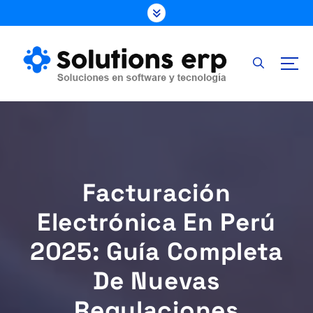
S
k
i
p
t
o
c
o
n
t
e
Facturación
n
t
Electrónica En Perú
2025: Guía Completa
De Nuevas
Regulaciones