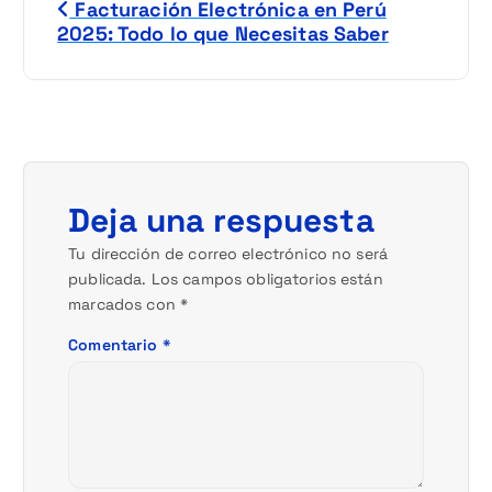
Facturación Electrónica en Perú
a
2025: Todo lo que Necesitas Saber
v
e
g
Deja una respuesta
a
Tu dirección de correo electrónico no será
c
publicada.
Los campos obligatorios están
marcados con
*
i
Comentario
*
ó
n
d