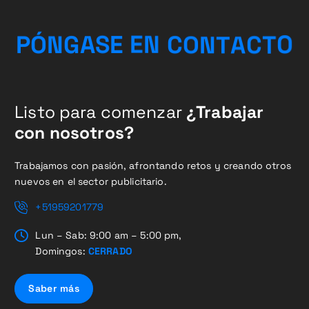
T
C
O
A
P
Ó
N
G
A
S
E
E
T
N
N
C
O
Listo para comenzar
¿Trabajar
con nosotros?
Trabajamos con pasión, afrontando retos y creando otros
nuevos en el sector publicitario.
+51959201779
Lun – Sab: 9:00 am – 5:00 pm,
Domingos:
CERRADO
Saber más