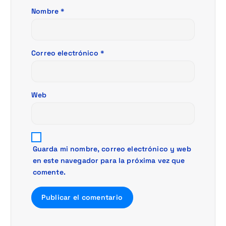
e
Nombre
*
e
n
Correo electrónico
*
t
r
Web
a
d
Guarda mi nombre, correo electrónico y web
en este navegador para la próxima vez que
a
comente.
s