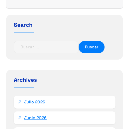
Search
B
u
s
c
a
r
Archives
:
Julio 2026
Junio 2026