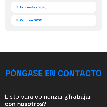
Noviembre 2025
Octubre 2025
O
T
P
Ó
N
G
A
S
E
E
N
C
O
N
C
T
A
Listo para comenzar
¿Trabajar
con nosotros?