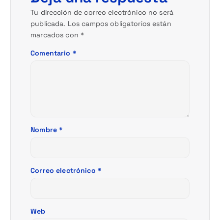
n
Tu dirección de correo electrónico no será
publicada.
Los campos obligatorios están
d
marcados con
*
e
Comentario
*
e
n
t
Nombre
*
r
a
Correo electrónico
*
d
a
Web