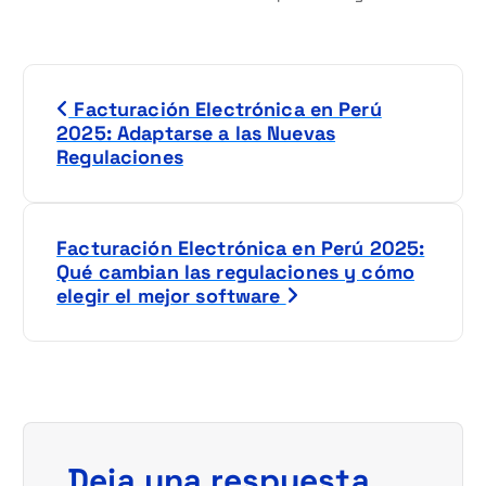
N
Facturación Electrónica en Perú
a
2025: Adaptarse a las Nuevas
Regulaciones
v
e
Facturación Electrónica en Perú 2025:
g
Qué cambian las regulaciones y cómo
elegir el mejor software
a
c
i
ó
Deja una respuesta