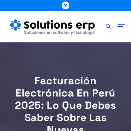
S
k
i
p
t
o
c
o
n
t
e
Facturación
n
t
Electrónica En Perú
2025: Lo Que Debes
Saber Sobre Las
Nuevas