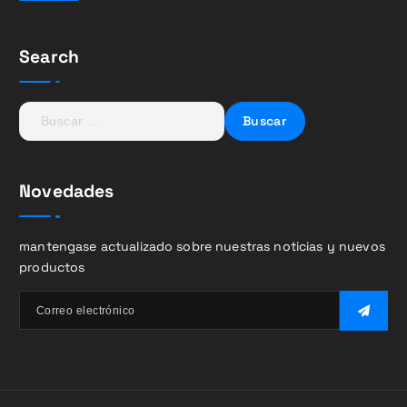
Search
B
u
s
c
Novedades
a
r
:
mantengase actualizado sobre nuestras noticias y nuevos
productos