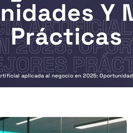
nidades Y 
IA ARTIFICIA
Prácticas
N 2025: OPO
JORES PRÁCT
Artificial aplicada al negocio en 2025: Oportunida