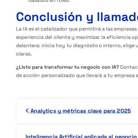
basados en roles.
Conclusión y llamado
La IA es el catalizador que permitirá a las empresa
experiencia del cliente y maximizar la eficiencia 
delantera: inicia hoy tu diagnóstico interno, elig
claras.
¿Listo para transformar tu negocio con IA?
Contact
de acción personalizado que llevará a tu empresa al
N
Analytics y métricas clave para 2025
a
v
Inteligencia Artificial aplicada al negoc