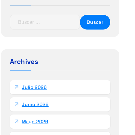
B
u
s
c
a
r
Archives
:
Julio 2026
Junio 2026
Mayo 2026