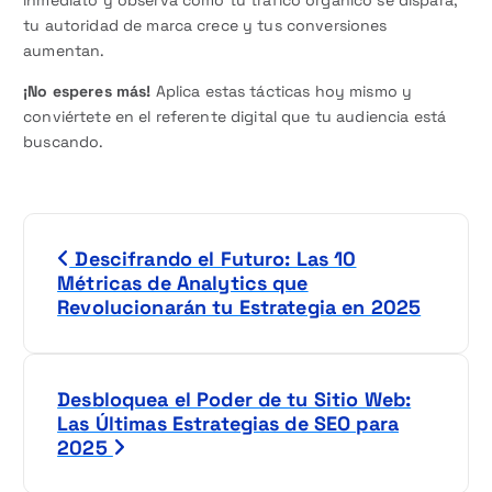
inmediato y observa cómo tu tráfico orgánico se dispara,
tu autoridad de marca crece y tus conversiones
aumentan.
¡No esperes más!
Aplica estas tácticas hoy mismo y
conviértete en el referente digital que tu audiencia está
buscando.
N
Descifrando el Futuro: Las 10
a
Métricas de Analytics que
Revolucionarán tu Estrategia en 2025
v
e
Desbloquea el Poder de tu Sitio Web:
g
Las Últimas Estrategias de SEO para
2025
a