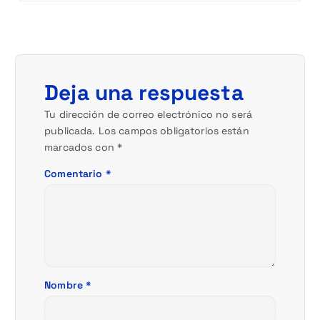
c
i
ó
Deja una respuesta
n
Tu dirección de correo electrónico no será
publicada.
Los campos obligatorios están
d
marcados con
*
e
Comentario
*
e
n
t
Nombre
*
r