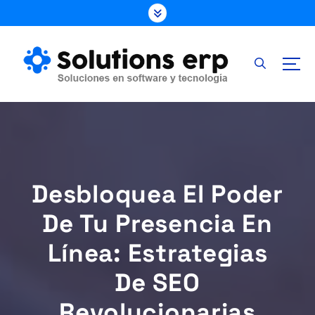
S
k
i
p
t
o
c
o
n
t
e
Desbloquea El Poder
n
t
De Tu Presencia En
Línea: Estrategias
De SEO
Revolucionarias