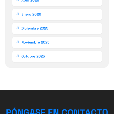
Abril 2026
Enero 2026
Diciembre 2025
Noviembre 2025
Octubre 2025
A
T
C
N
P
Ó
N
G
A
S
O
T
E
C
E
N
O