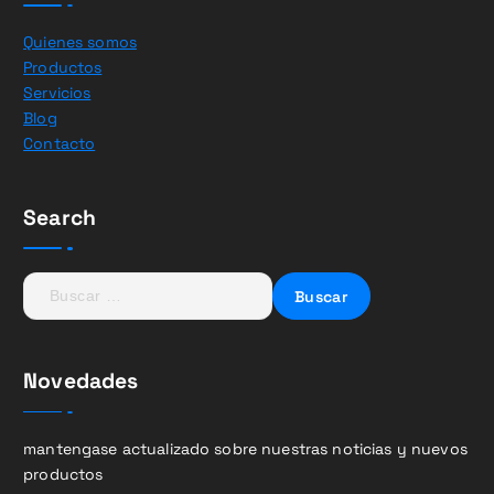
Quienes somos
Productos
Servicios
Blog
Contacto
Search
B
u
s
c
Novedades
a
r
:
mantengase actualizado sobre nuestras noticias y nuevos
productos