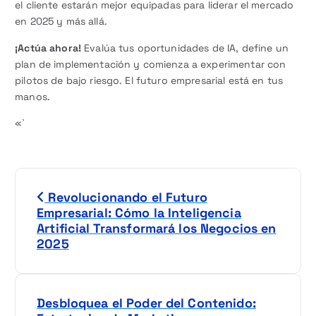
el cliente estarán mejor equipadas para liderar el mercado
en 2025 y más allá.
¡Actúa ahora!
Evalúa tus oportunidades de IA, define un
plan de implementación y comienza a experimentar con
pilotos de bajo riesgo. El futuro empresarial está en tus
manos.
«`
N
Revolucionando el Futuro
a
Empresarial: Cómo la Inteligencia
Artificial Transformará los Negocios en
v
2025
e
g
Desbloquea el Poder del Contenido: