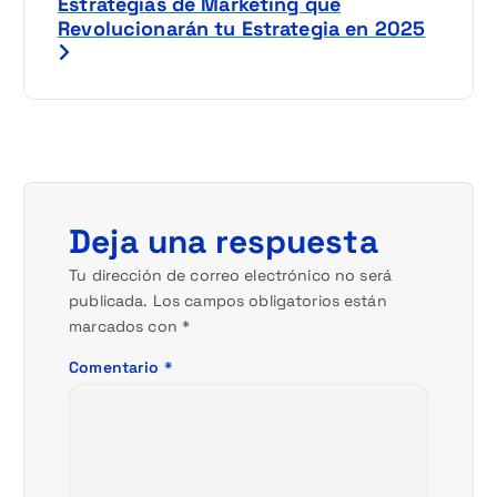
Estrategias de Marketing que
a
Revolucionarán tu Estrategia en 2025
c
i
ó
n
Deja una respuesta
d
Tu dirección de correo electrónico no será
publicada.
Los campos obligatorios están
e
marcados con
*
e
Comentario
*
n
t