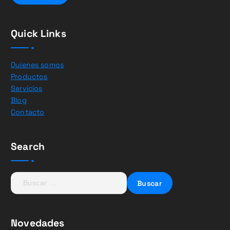
Quick Links
Quienes somos
Productos
Servicios
Blog
Contacto
Search
B
u
s
c
Novedades
a