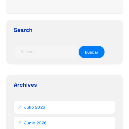
Search
B
u
s
c
a
r
Archives
:
Julio 2026
Junio 2026