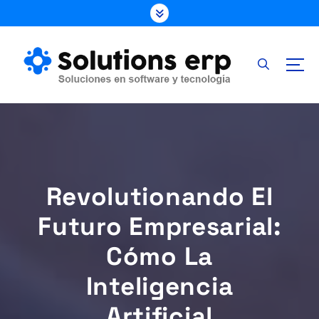
S
k
i
p
t
o
c
o
n
t
e
Revolutionando El
n
t
Futuro Empresarial:
Cómo La
Inteligencia
Artificial