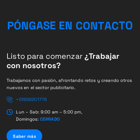
C
A
T
T
O
P
Ó
N
G
A
S
E
N
E
O
N
C
Listo para comenzar
¿Trabajar
con nosotros?
Trabajamos con pasión, afrontando retos y creando otros
nuevos en el sector publicitario.
+51959201779
Lun – Sab: 9:00 am – 5:00 pm,
Domingos:
CERRADO
Saber más