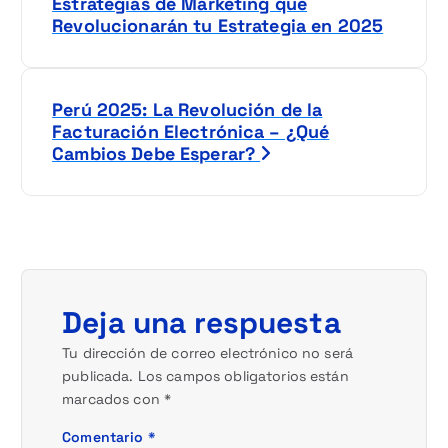
a
Estrategias de Marketing que
Revolucionarán tu Estrategia en 2025
v
e
Perú 2025: La Revolución de la
g
Facturación Electrónica – ¿Qué
Cambios Debe Esperar?
a
c
i
ó
Deja una respuesta
n
Tu dirección de correo electrónico no será
publicada.
Los campos obligatorios están
d
marcados con
*
e
Comentario
*