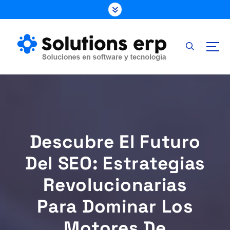
S
k
i
p
t
o
c
o
n
t
e
Descubre El Futuro
n
t
Del SEO: Estrategias
Revolucionarias
Para Dominar Los
Motores De