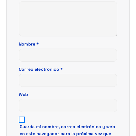
e
n
t
Nombre
*
r
a
Correo electrónico
*
d
a
Web
s
Guarda mi nombre, correo electrónico y web
en este navegador para la próxima vez que