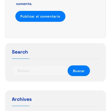
comente.
Search
B
u
s
c
a
r
Archives
: