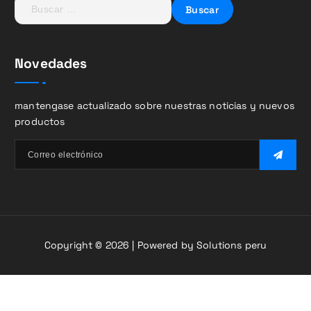
B
u
s
c
Novedades
a
r
:
mantengase actualizado sobre nuestras noticias y nuevos
productos
Copyright © 2026 | Powered by Solutions peru