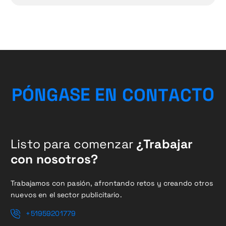
O
T
C
A
P
Ó
N
G
A
S
E
E
N
T
C
O
N
Listo para comenzar
¿Trabajar
con nosotros?
Trabajamos con pasión, afrontando retos y creando otros
nuevos en el sector publicitario.
+51959201779