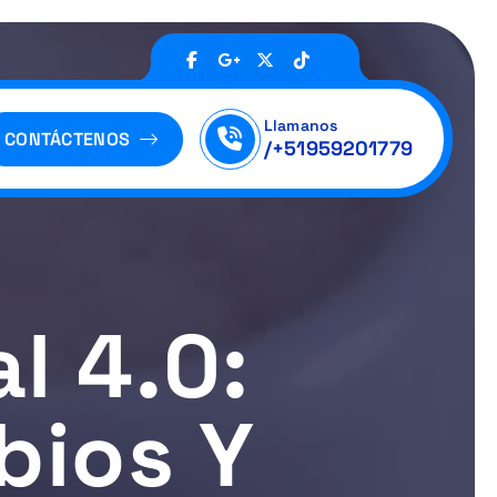
Llamanos
CONTÁCTENOS
/+51959201779
l 4.0:
bios Y