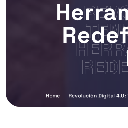
Herra
REVO
TEN
Redef
HERR
REDE
Home
Revolución Digital 4.0