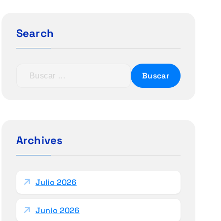
Search
B
u
s
c
a
r
Archives
:
Julio 2026
Junio 2026