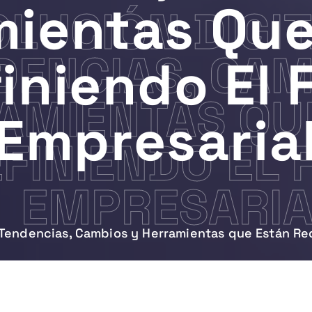
mientas Que
LUCIÓN DIGIT
DENCIAS, CAM
iniendo El 
AMIENTAS QU
Empresaria
FINIENDO EL
EMPRESARIA
: Tendencias, Cambios y Herramientas que Están Re