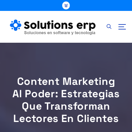
S
k
i
p
t
o
c
o
n
t
e
Content Marketing
n
t
Al Poder: Estrategias
Que Transforman
Lectores En Clientes