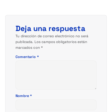
c
i
ó
Deja una respuesta
n
Tu dirección de correo electrónico no será
publicada.
Los campos obligatorios están
d
marcados con
*
e
Comentario
*
e
n
t
Nombre
*
r