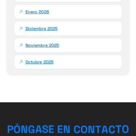
Enero 2026
Diciembre 2025
Noviembre 2025
Octubre 2025
O
T
C
P
Ó
N
G
A
S
E
E
N
A
C
O
T
N