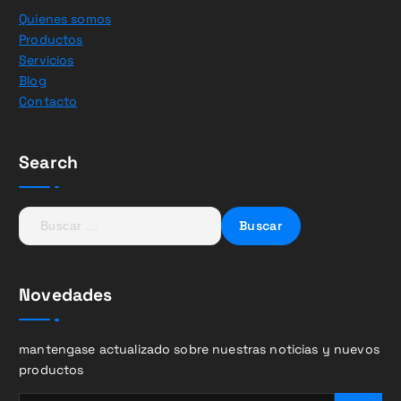
Quienes somos
Productos
Servicios
Blog
Contacto
Search
B
u
s
c
Novedades
a
r
:
mantengase actualizado sobre nuestras noticias y nuevos
productos