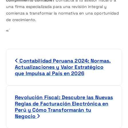
cumplimiento contable?
Contacta a tu asesor fiscal o a
una firma especializada para una revisión integral y
comienza a transformar la normativa en una oportunidad
de crecimiento.
«`
N
Contabilidad Peruana 2024: Normas,
a
Actualizaciones y Valor Estratégico
que Impulsa al País en 2026
v
e
Revolución Fiscal: Descubre las Nuevas
g
Reglas de Facturación Electrónica en
Perú y Cómo Transformarán tu
a
Negocio