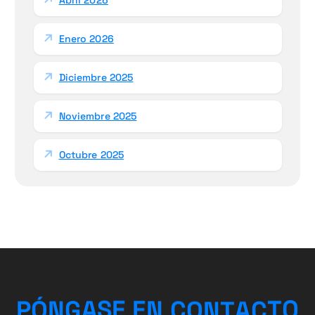
Enero 2026
Diciembre 2025
Noviembre 2025
Octubre 2025
C
T
A
O
T
P
Ó
N
G
A
S
E
E
N
N
C
O