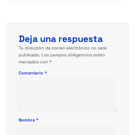
c
i
ó
Deja una respuesta
n
Tu dirección de correo electrónico no será
d
publicada.
Los campos obligatorios están
marcados con
*
e
Comentario
*
e
n
t
r
Nombre
*
a