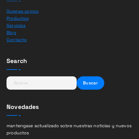
Quienes somos
Productos
Servicios
Blog
Contacto
Search
B
u
s
c
Novedades
a
r
:
mantengase actualizado sobre nuestras noticias y nuevos
productos