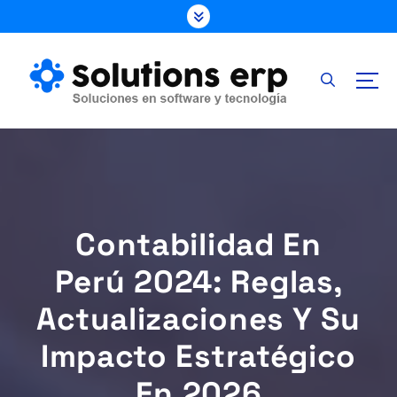
S
k
i
p
t
o
c
o
n
t
e
Contabilidad En
n
t
Perú 2024: Reglas,
Actualizaciones Y Su
Impacto Estratégico
En 2026