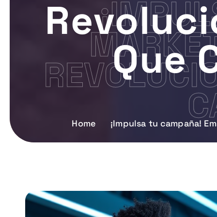
¡IMPUL
Revoluci
MARKET
Que 
REVOLUCI
C
Home
¡Impulsa tu campaña! Em