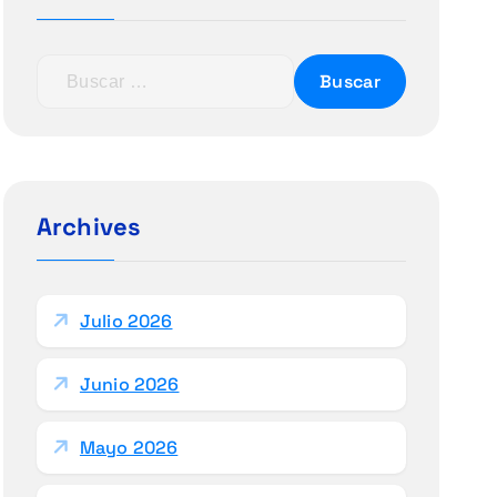
B
u
s
c
a
r
Archives
:
Julio 2026
Junio 2026
Mayo 2026