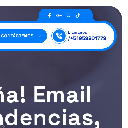
Llamanos
CONTÁCTENOS
/+51959201779
a! Email
ndencias,