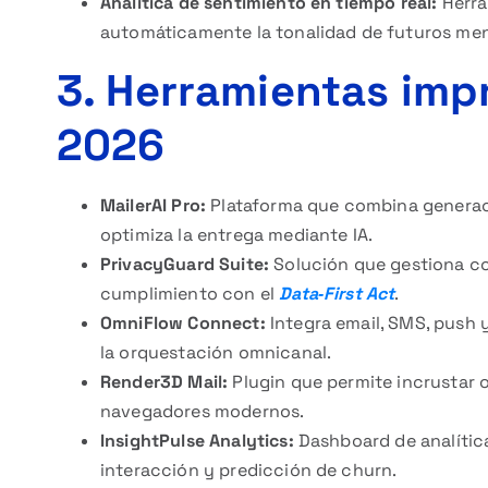
Analítica de sentimiento en tiempo real:
Herra
automáticamente la tonalidad de futuros men
3. Herramientas imp
2026
MailerAI Pro:
Plataforma que combina generac
optimiza la entrega mediante IA.
PrivacyGuard Suite:
Solución que gestiona co
cumplimiento con el
Data‑First Act
.
OmniFlow Connect:
Integra email, SMS, push y
la orquestación omnicanal.
Render3D Mail:
Plugin que permite incrustar 
navegadores modernos.
InsightPulse Analytics:
Dashboard de analítica
interacción y predicción de churn.