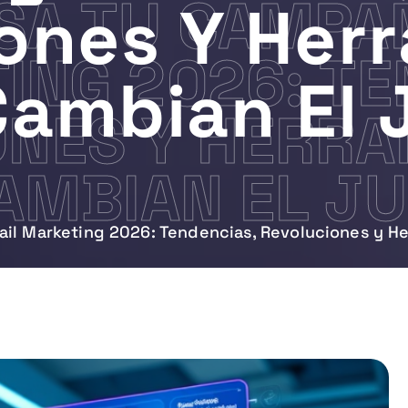
SA TU CAMPA
ones Y Her
ING 2026: TE
Cambian El 
ONES Y HERRA
AMBIAN EL J
ail Marketing 2026: Tendencias, Revoluciones y H