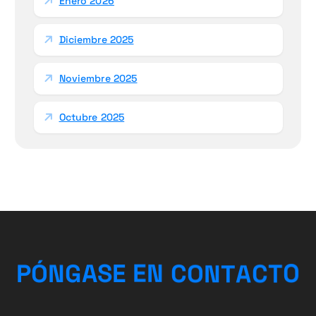
Enero 2026
Diciembre 2025
Noviembre 2025
Octubre 2025
C
T
A
O
T
P
Ó
N
G
A
S
E
E
N
N
C
O