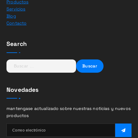
Productos
Servicios
Blog
Contacto
Search
B
u
s
c
Novedades
a
r
:
mantengase actualizado sobre nuestras noticias y nuevos
productos