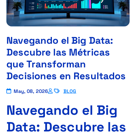
Navegando el Big Data:
Descubre las Métricas
que Transforman
Decisiones en Resultados
May, 08, 2026
BLOG
Navegando el Big
Data: Descubre las