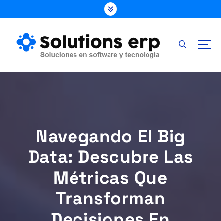
S
k
i
p
t
o
c
o
n
t
e
Navegando El Big
n
t
Data: Descubre Las
Métricas Que
Transforman
Decisiones En