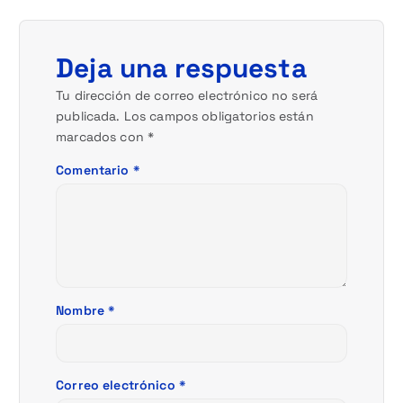
i
ó
Deja una respuesta
n
Tu dirección de correo electrónico no será
publicada.
Los campos obligatorios están
d
marcados con
*
e
Comentario
*
e
n
t
Nombre
*
r
a
Correo electrónico
*