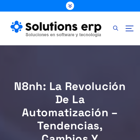
S
k
i
p
t
o
c
o
n
t
e
N8nh: La Revolución
n
t
De La
Automatización –
Tendencias,
Cambios Y