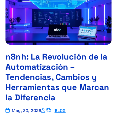
n8nh: La Revolución de la
Automatización –
Tendencias, Cambios y
Herramientas que Marcan
la Diferencia
May, 30, 2026
BLOG