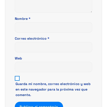
n
t
Nombre
*
r
a
Correo electrónico
*
d
a
Web
s
Guarda mi nombre, correo electrónico y web
en este navegador para la próxima vez que
comente.