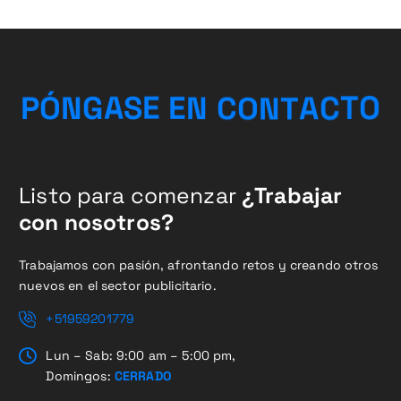
C
T
A
O
T
P
Ó
N
G
A
S
E
E
N
N
O
C
Listo para comenzar
¿Trabajar
con nosotros?
Trabajamos con pasión, afrontando retos y creando otros
nuevos en el sector publicitario.
+51959201779
Lun – Sab: 9:00 am – 5:00 pm,
Domingos:
CERRADO