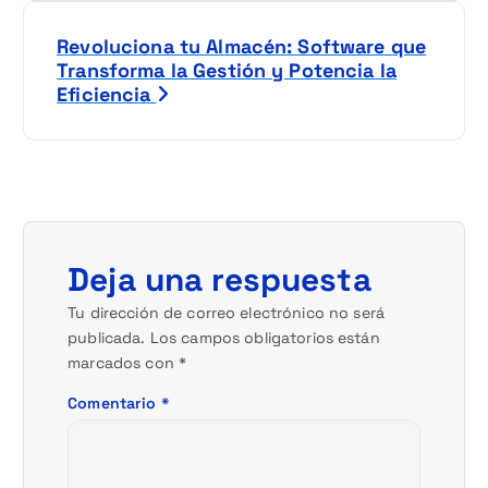
e
Revoluciona tu Almacén: Software que
g
Transforma la Gestión y Potencia la
Eficiencia
a
c
i
ó
Deja una respuesta
n
Tu dirección de correo electrónico no será
publicada.
Los campos obligatorios están
d
marcados con
*
e
Comentario
*
e