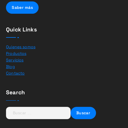
Saber más
Quick Links
Quienes somos
Productos
Servicios
Blog
Contacto
Search
B
u
s