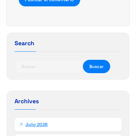
Search
B
u
s
c
a
r
Archives
:
Julio 2026