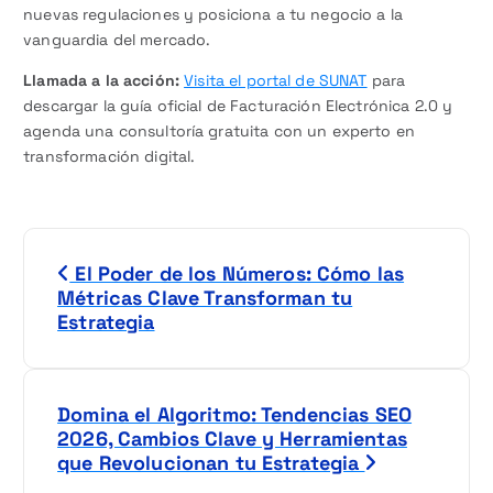
nuevas regulaciones y posiciona a tu negocio a la
vanguardia del mercado.
Llamada a la acción:
Visita el portal de SUNAT
para
descargar la guía oficial de Facturación Electrónica 2.0 y
agenda una consultoría gratuita con un experto en
transformación digital.
N
El Poder de los Números: Cómo las
a
Métricas Clave Transforman tu
Estrategia
v
e
Domina el Algoritmo: Tendencias SEO
g
2026, Cambios Clave y Herramientas
que Revolucionan tu Estrategia
a