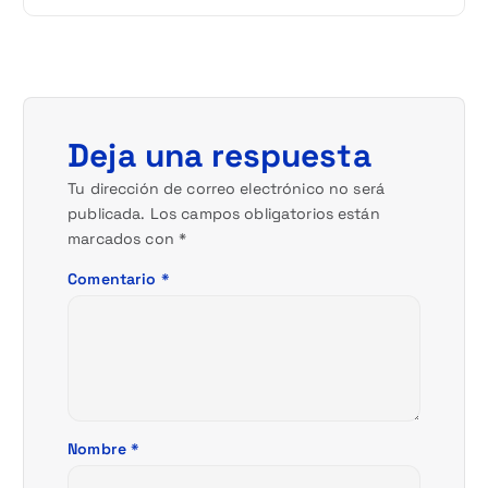
c
i
ó
Deja una respuesta
n
Tu dirección de correo electrónico no será
publicada.
Los campos obligatorios están
d
marcados con
*
e
Comentario
*
e
n
t
Nombre
*
r