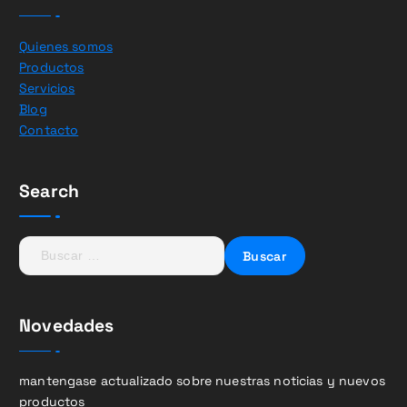
Quienes somos
Productos
Servicios
Blog
Contacto
Search
B
u
s
c
Novedades
a
r
:
mantengase actualizado sobre nuestras noticias y nuevos
productos