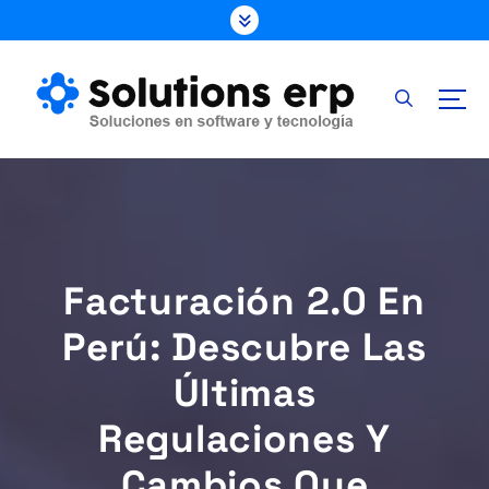
S
k
i
p
t
o
c
o
n
t
e
Facturación 2.0 En
n
t
Perú: Descubre Las
Últimas
Regulaciones Y
Cambios Que