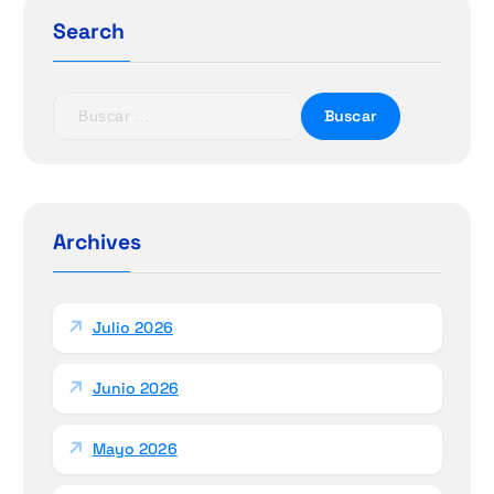
Search
B
u
s
c
a
r
Archives
:
Julio 2026
Junio 2026
Mayo 2026