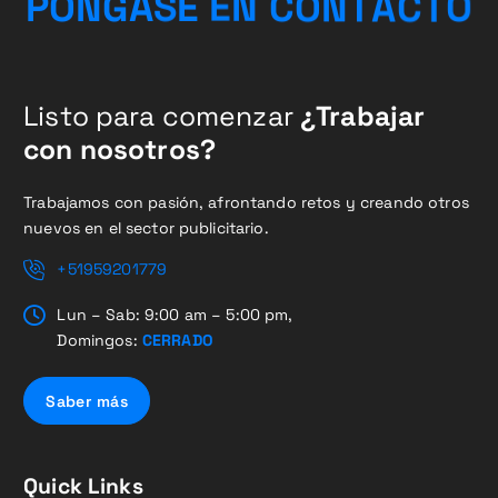
O
T
C
P
Ó
N
G
A
S
E
E
N
A
C
O
T
N
Listo para comenzar
¿Trabajar
con nosotros?
Trabajamos con pasión, afrontando retos y creando otros
nuevos en el sector publicitario.
+51959201779
Lun – Sab: 9:00 am – 5:00 pm,
Domingos:
CERRADO
Saber más
Quick Links