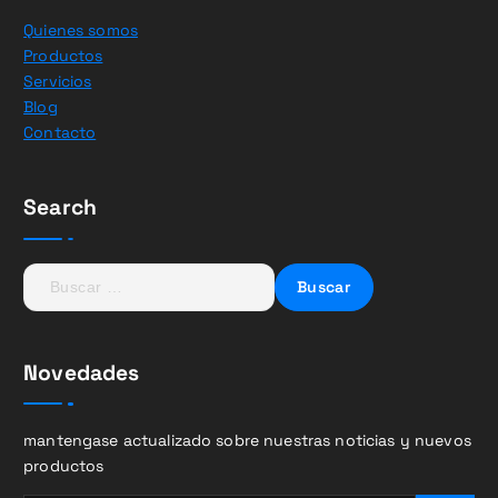
Quienes somos
Productos
Servicios
Blog
Contacto
Search
B
u
s
c
Novedades
a
r
:
mantengase actualizado sobre nuestras noticias y nuevos
productos