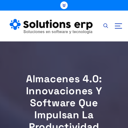
S
k
i
p
t
o
c
o
n
t
e
Almacenes 4.0:
n
t
Innovaciones Y
Software Que
Impulsan La
Productividad