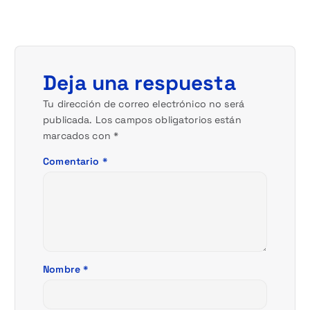
i
ó
Deja una respuesta
n
Tu dirección de correo electrónico no será
d
publicada.
Los campos obligatorios están
marcados con
*
e
Comentario
*
e
n
t
r
Nombre
*
a