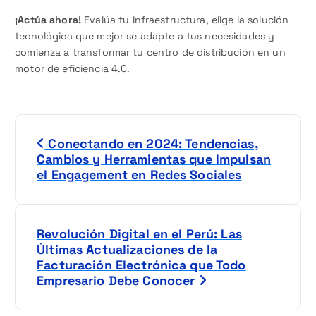
¡Actúa ahora!
Evalúa tu infraestructura, elige la solución
tecnológica que mejor se adapte a tus necesidades y
comienza a transformar tu centro de distribución en un
motor de eficiencia 4.0.
N
Conectando en 2024: Tendencias,
a
Cambios y Herramientas que Impulsan
el Engagement en Redes Sociales
v
e
Revolución Digital en el Perú: Las
g
Últimas Actualizaciones de la
Facturación Electrónica que Todo
a
Empresario Debe Conocer
c