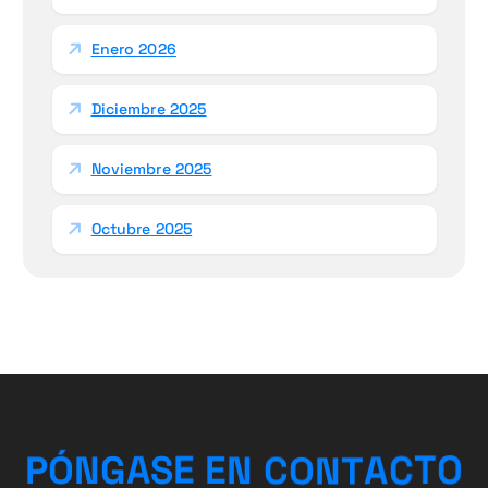
Enero 2026
Diciembre 2025
Noviembre 2025
Octubre 2025
A
T
C
N
O
P
Ó
N
G
A
S
T
E
C
E
N
O