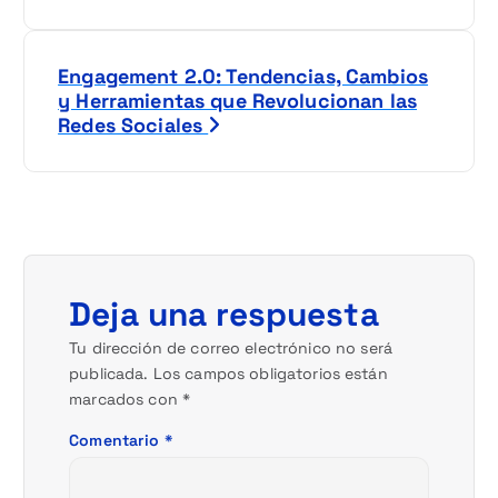
v
e
Engagement 2.0: Tendencias, Cambios
y Herramientas que Revolucionan las
g
Redes Sociales
a
c
i
Deja una respuesta
ó
Tu dirección de correo electrónico no será
n
publicada.
Los campos obligatorios están
marcados con
*
d
Comentario
*
e