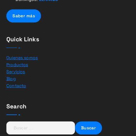
Saber más
Quick Links
Quienes somos
Productos
Servicios
Blog
Contacto
Search
B
u