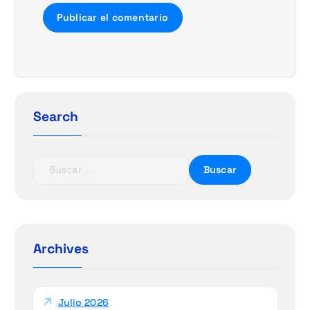
Search
B
u
s
c
a
r
Archives
:
Julio 2026