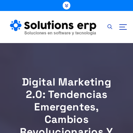
S
k
i
p
t
o
c
o
n
t
e
Digital Marketing
n
t
2.0: Tendencias
Emergentes,
Cambios
Revolucionarios Y