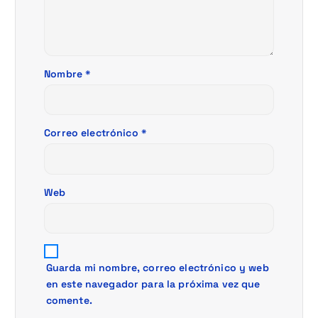
e
n
t
Nombre
*
r
a
Correo electrónico
*
d
Web
a
s
Guarda mi nombre, correo electrónico y web
en este navegador para la próxima vez que
comente.