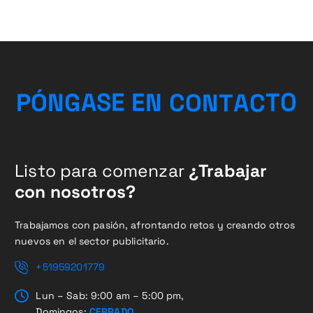
O
T
C
P
Ó
N
G
A
S
E
E
N
C
O
A
N
T
Listo para comenzar
¿Trabajar
con nosotros?
Trabajamos con pasión, afrontando retos y creando otros
nuevos en el sector publicitario.
+51959201779
Lun – Sab: 9:00 am – 5:00 pm,
Domingos:
CERRADO