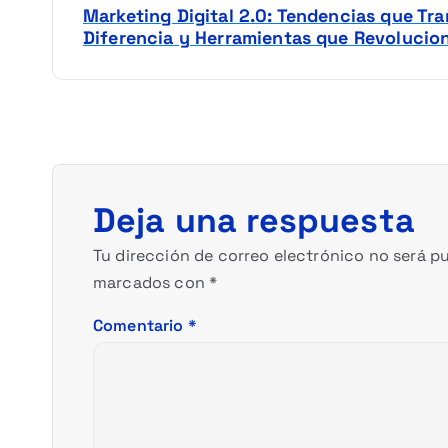
Marketing Digital 2.0: Tendencias que Tr
e
Diferencia y Herramientas que Revolucio
g
a
c
Deja una respuesta
i
Tu dirección de correo electrónico no será pu
ó
marcados con
*
Comentario
*
n
d
e