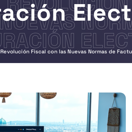
: REVOLUCIÓN
ación Elec
 NUEVAS NOR
RACIÓN ELEC
 Revolución Fiscal con las Nuevas Normas de Factu