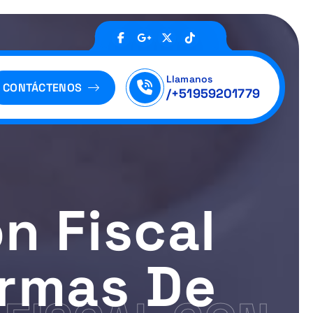
Llamanos
CONTÁCTENOS
/+51959201779
n Fiscal
rmas De