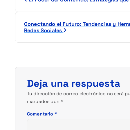
a
v
Conectando el Futuro: Tendencias y Her
Redes Sociales
e
g
a
c
Deja una respuesta
i
Tu dirección de correo electrónico no será pu
marcados con
*
ó
Comentario
*
n