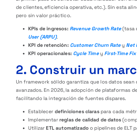
de clientes, eficiencia operativa, etc.). Sin esta a
pero sin valor práctico.
KPIs de ingresos:
Revenue Growth Rate
(tasa 
User (ARPU)
.
KPI de retención:
Customer Churn Rate
y
Net 
KPI operacionales:
Cycle Time
y
First‑Time Fix
2. Construir un marc
Un framework sólido garantiza que los datos sean c
avanzados. En 2026, la adopción de plataformas de
facilitando la integración de fuentes dispares.
Establecer
definiciones claras
para cada métri
Implementar
reglas de calidad de datos
(compl
Utilizar
ETL automatizado
o pipelines de ELT p