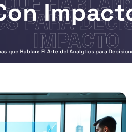
QUE HABLAN:
Con Impact
CS PARA DECI
IMPACTO
as que Hablan: El Arte del Analytics para Decisio