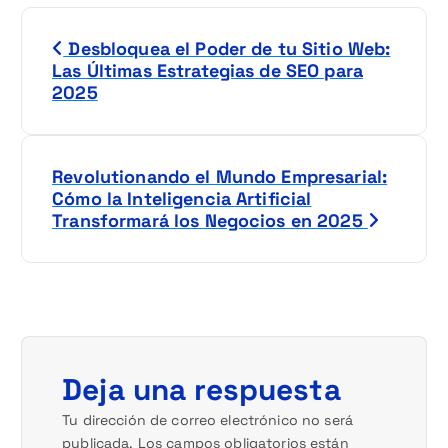
N
Desbloquea el Poder de tu Sitio Web:
a
Las Últimas Estrategias de SEO para
2025
v
e
Revolutionando el Mundo Empresarial:
g
Cómo la Inteligencia Artificial
Transformará los Negocios en 2025
a
c
i
ó
Deja una respuesta
n
Tu dirección de correo electrónico no será
publicada.
Los campos obligatorios están