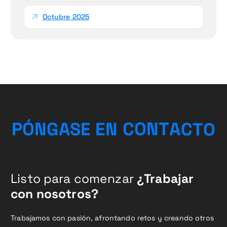
Octubre 2025
P
Ó
N
G
A
S
E
E
N
C
O
N
T
O
A
C
T
Listo para comenzar
¿Trabajar
con nosotros?
Trabajamos con pasión, afrontando retos y creando otros