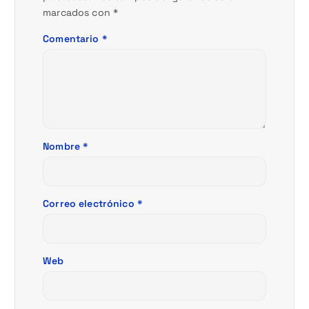
d
marcados con
*
e
Comentario
*
e
n
t
Nombre
*
r
a
Correo electrónico
*
d
a
Web
s