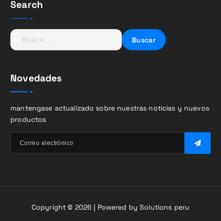
Search
B
u
s
c
Novedades
a
r
:
mantengase actualizado sobre nuestras noticias y nuevos
productos
Copyright © 2026 | Powered by Solutions peru