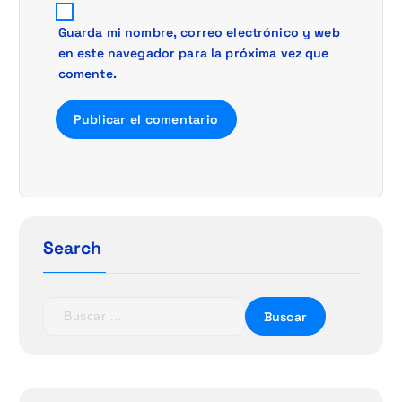
Guarda mi nombre, correo electrónico y web
en este navegador para la próxima vez que
comente.
Search
B
u
s
c
a