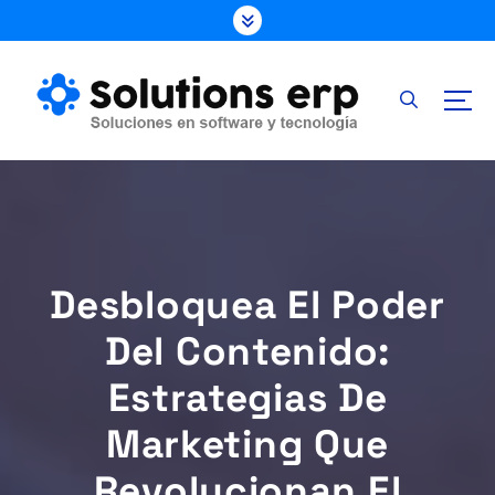
S
k
i
p
t
o
c
o
n
t
e
Desbloquea El Poder
n
t
Del Contenido:
Estrategias De
Marketing Que
Revolucionan El