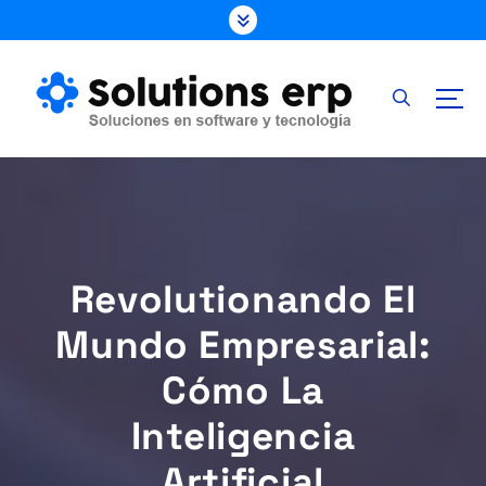
S
k
i
p
t
o
c
o
n
t
e
Revolutionando El
n
t
Mundo Empresarial:
Cómo La
Inteligencia
Artificial