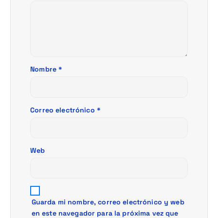
e
n
t
Nombre
*
r
a
Correo electrónico
*
d
a
Web
s
Guarda mi nombre, correo electrónico y web
en este navegador para la próxima vez que