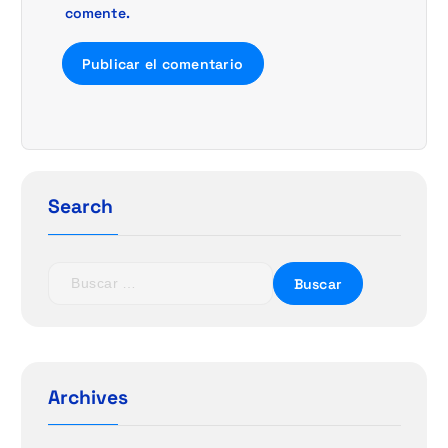
comente.
Search
B
u
s
c
a
r
Archives
: