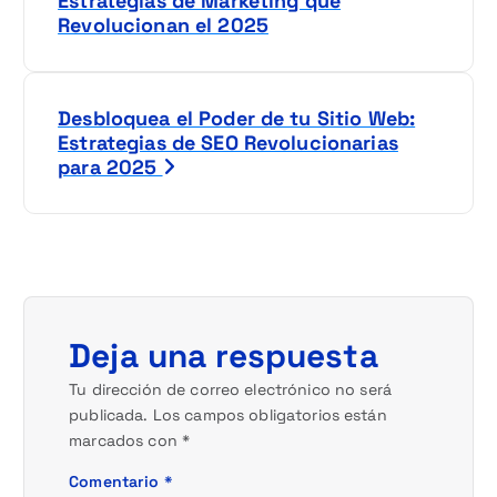
a
Estrategias de Marketing que
Revolucionan el 2025
v
e
Desbloquea el Poder de tu Sitio Web:
g
Estrategias de SEO Revolucionarias
para 2025
a
c
i
ó
Deja una respuesta
n
Tu dirección de correo electrónico no será
publicada.
Los campos obligatorios están
d
marcados con
*
e
Comentario
*