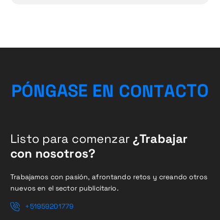
A
T
C
N
O
P
Ó
N
G
A
S
T
E
C
E
N
O
Listo para comenzar
¿Trabajar
con nosotros?
Trabajamos con pasión, afrontando retos y creando otros
nuevos en el sector publicitario.
+51959201779