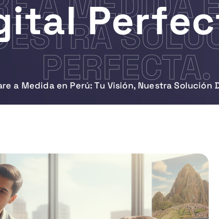
E A MEDIDA E
gital Perfec
NUESTRA SOLUC
PERFECTA.
re a Medida en Perú: Tu Visión, Nuestra Solución D