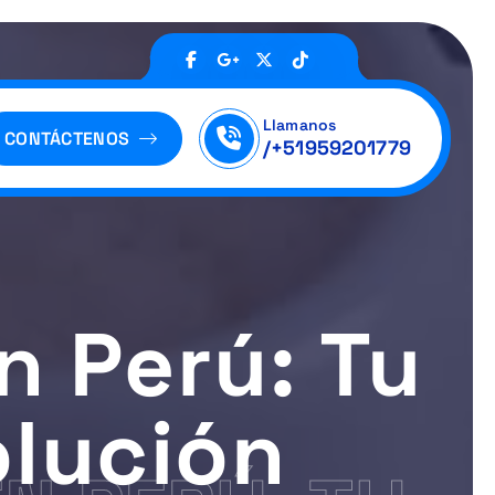
Llamanos
CONTÁCTENOS
/+51959201779
n Perú: Tu
olución