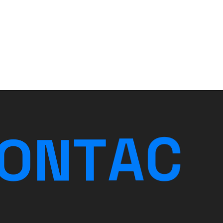
O
N
T
A
C