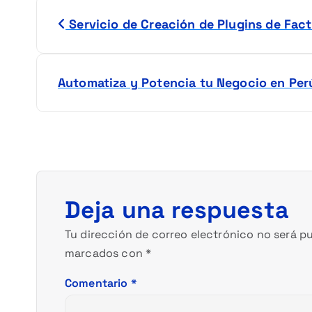
N
Servicio de Creación de Plugins de Fac
a
v
Automatiza y Potencia tu Negocio en Perú 
e
g
a
Deja una respuesta
c
Tu dirección de correo electrónico no será pu
i
marcados con
*
ó
Comentario
*