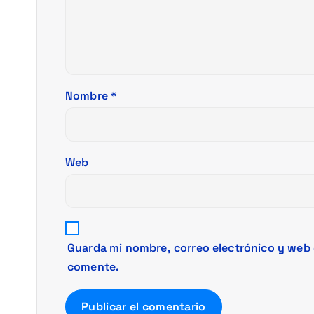
n
d
e
Nombre
*
e
n
Web
t
r
a
Guarda mi nombre, correo electrónico y web 
comente.
d