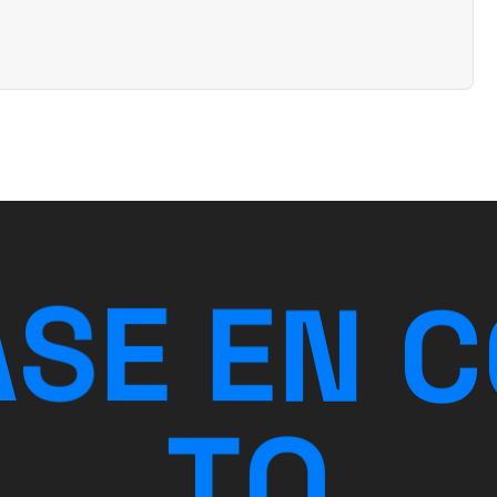
A
S
E
E
N
C
T
O