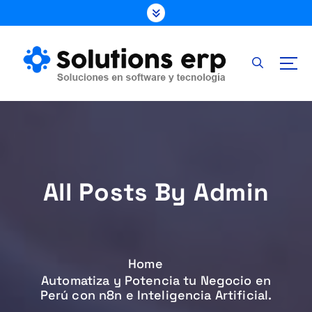
S
k
i
p
t
o
c
o
n
t
e
All Posts By Admin
n
t
Home
Automatiza y Potencia tu Negocio en
Perú con n8n e Inteligencia Artificial.