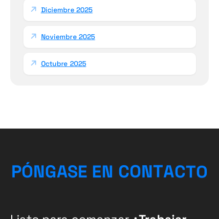
Diciembre 2025
Noviembre 2025
Octubre 2025
P
Ó
N
G
A
S
E
E
N
C
O
N
T
A
C
T
O