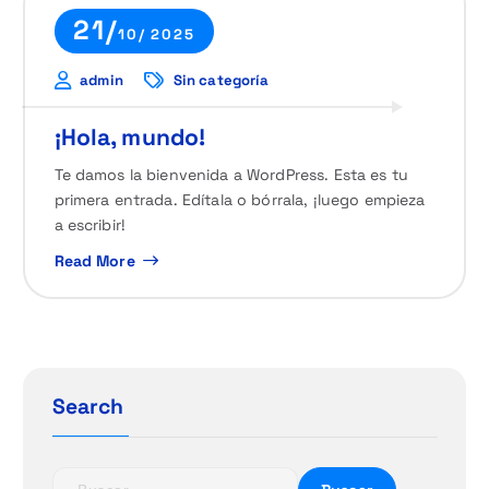
21/
10/ 2025
admin
Sin categoría
¡Hola, mundo!
Te damos la bienvenida a WordPress. Esta es tu
primera entrada. Edítala o bórrala, ¡luego empieza
a escribir!
Read More
Search
B