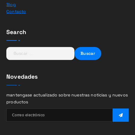
Blog
Contacto
Search
B
u
s
c
Novedades
a
r
:
mantengase actualizado sobre nuestras noticias y nuevos
productos