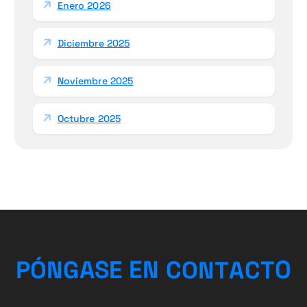
Enero 2026
Diciembre 2025
Noviembre 2025
Octubre 2025
T
C
O
A
P
Ó
N
G
A
S
E
E
T
N
N
C
O