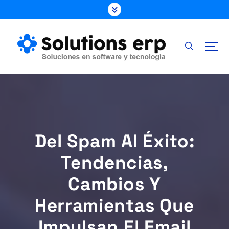
S
k
i
p
t
o
c
o
n
t
e
Del Spam Al Éxito:
n
t
Tendencias,
Cambios Y
Herramientas Que
Impulsan El Email