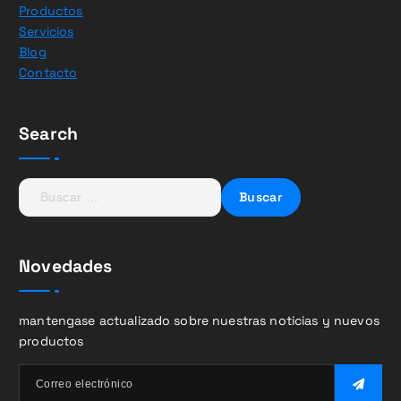
Productos
Servicios
Blog
Contacto
Search
B
u
s
c
Novedades
a
r
:
mantengase actualizado sobre nuestras noticias y nuevos
productos