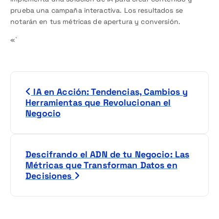
prueba una campaña interactiva. Los resultados se
notarán en tus métricas de apertura y conversión.
«`
N
IA en Acción: Tendencias, Cambios y
a
Herramientas que Revolucionan el
Negocio
v
e
Descifrando el ADN de tu Negocio: Las
g
Métricas que Transforman Datos en
Decisiones
a
c