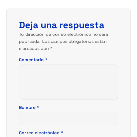
i
ó
Deja una respuesta
n
Tu dirección de correo electrónico no será
publicada.
Los campos obligatorios están
d
marcados con
*
e
Comentario
*
e
n
t
Nombre
*
r
a
Correo electrónico
*