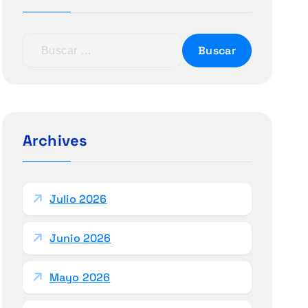
B
u
s
c
a
r
Archives
:
Julio 2026
Junio 2026
Mayo 2026