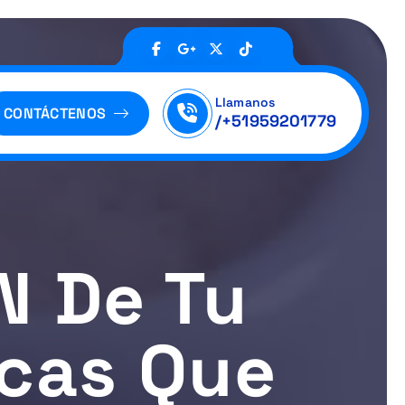
Llamanos
CONTÁCTENOS
/+51959201779
N De Tu
icas Que