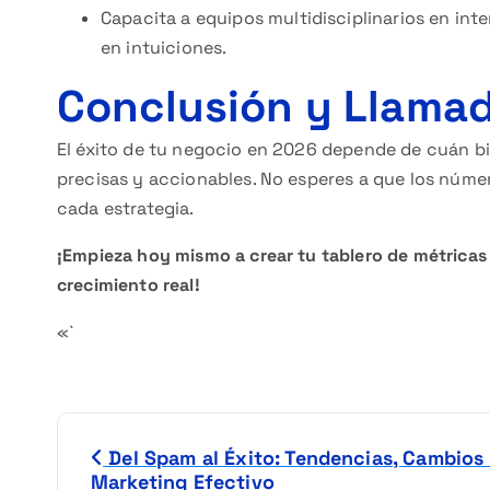
Capacita a equipos multidisciplinarios en int
en intuiciones.
Conclusión y Llamad
El éxito de tu negocio en 2026 depende de cuán 
precisas y accionables. No esperes a que los númer
cada estrategia.
¡Empieza hoy mismo a crear tu tablero de métricas
crecimiento real!
«`
N
Del Spam al Éxito: Tendencias, Cambios 
Marketing Efectivo