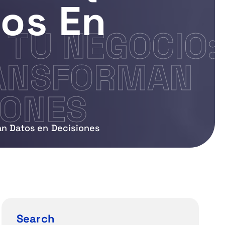
os En
 TU NEGOCIO:
RANSFORMAN
IONES
an Datos en Decisiones
Search