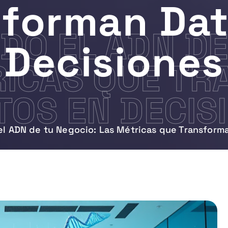
sforman Dat
DO EL ADN DE
Decisiones
RICAS QUE T
TOS EN DECIS
el ADN de tu Negocio: Las Métricas que Transform