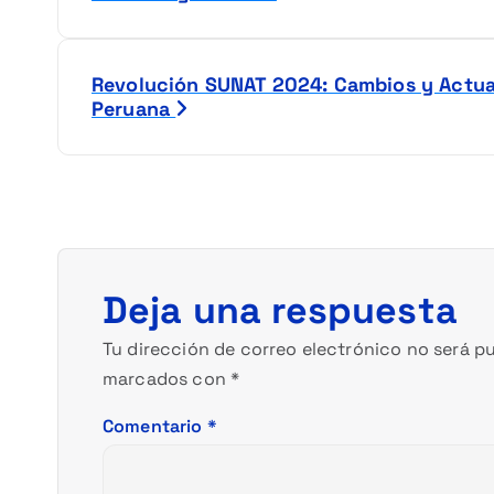
a
v
Revolución SUNAT 2024: Cambios y Actual
e
Peruana
g
a
c
Deja una respuesta
i
Tu dirección de correo electrónico no será pu
ó
marcados con
*
Comentario
*
n