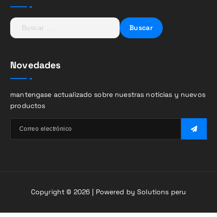
B
u
s
c
Novedades
a
r
:
mantengase actualizado sobre nuestras noticias y nuevos
productos
Copyright © 2026 | Powered by Solutions peru