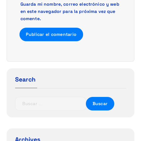
Guarda mi nombre, correo electrónico y web
en este navegador para la próxima vez que
comente.
Search
B
u
s
c
a
r
Archives