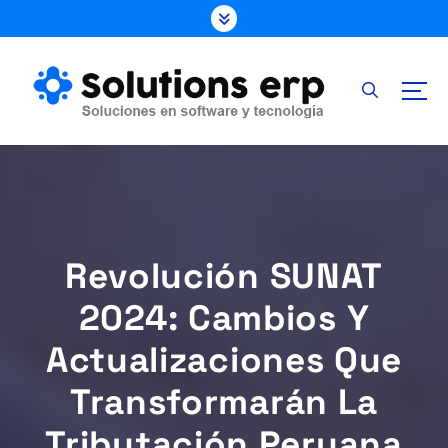
S
k
i
p
t
o
c
o
n
t
e
Revolución SUNAT
n
t
2024: Cambios Y
Actualizaciones Que
Transformarán La
Tributación Peruana