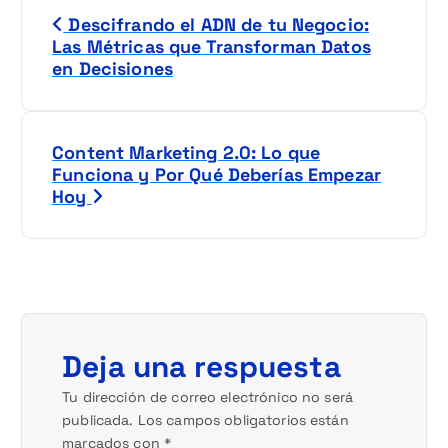
N
Descifrando el ADN de tu Negocio:
a
Las Métricas que Transforman Datos
en Decisiones
v
e
Content Marketing 2.0: Lo que
g
Funciona y Por Qué Deberías Empezar
Hoy
a
c
i
ó
Deja una respuesta
n
Tu dirección de correo electrónico no será
publicada.
Los campos obligatorios están
d
marcados con
*