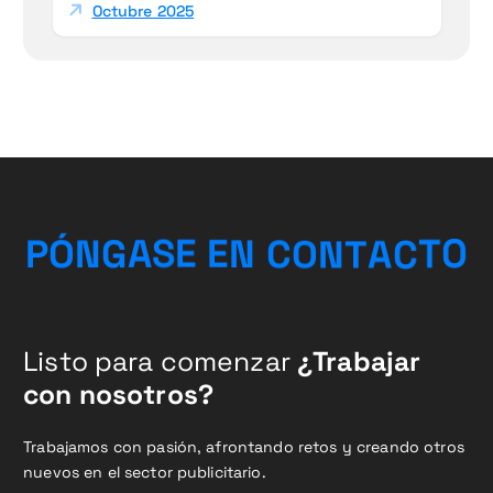
Octubre 2025
A
C
T
T
N
P
Ó
N
G
A
S
E
O
E
C
N
O
Listo para comenzar
¿Trabajar
con nosotros?
Trabajamos con pasión, afrontando retos y creando otros
nuevos en el sector publicitario.