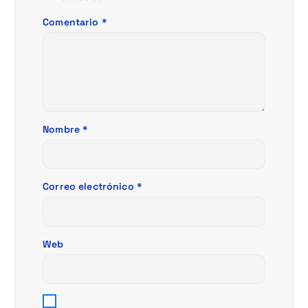
e
Comentario
*
e
n
t
Nombre
*
r
a
Correo electrónico
*
d
a
Web
s