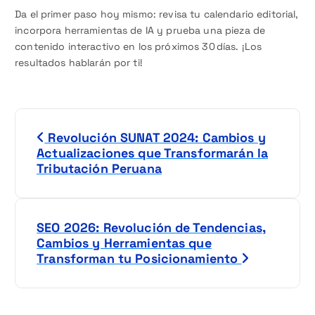
Da el primer paso hoy mismo: revisa tu calendario editorial,
incorpora herramientas de IA y prueba una pieza de
contenido interactivo en los próximos 30 días. ¡Los
resultados hablarán por ti!
N
Revolución SUNAT 2024: Cambios y
a
Actualizaciones que Transformarán la
Tributación Peruana
v
e
SEO 2026: Revolución de Tendencias,
g
Cambios y Herramientas que
Transforman tu Posicionamiento
a
c