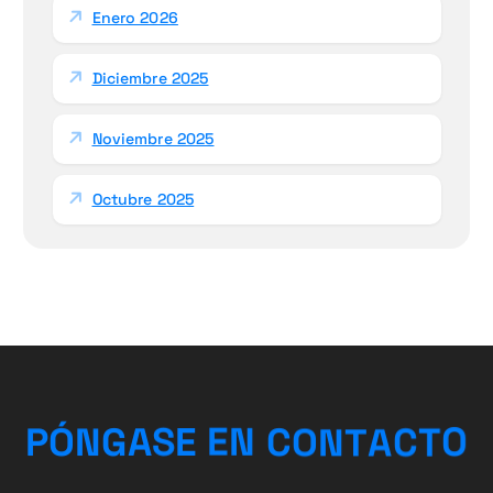
Enero 2026
Diciembre 2025
Noviembre 2025
Octubre 2025
A
C
T
T
N
P
Ó
N
G
A
S
E
O
E
C
N
O