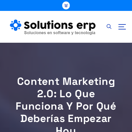
S
k
i
p
t
o
c
o
n
t
e
Content Marketing
n
t
2.0: Lo Que
Funciona Y Por Qué
Deberías Empezar
Hoy