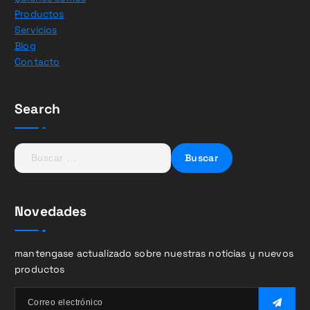
Productos
Servicios
Blog
Contacto
Search
B
u
s
c
Novedades
a
r
:
mantengase actualizado sobre nuestras noticias y nuevos
productos