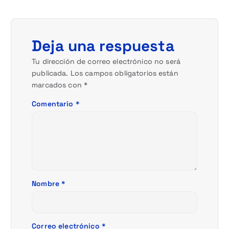
i
ó
Deja una respuesta
n
Tu dirección de correo electrónico no será
publicada.
Los campos obligatorios están
d
marcados con
*
e
Comentario
*
e
n
t
Nombre
*
r
a
Correo electrónico
*