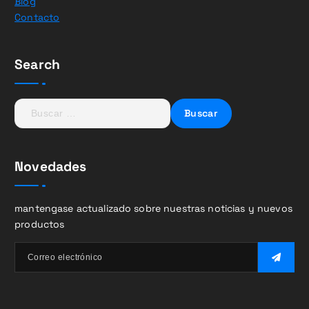
Blog
Contacto
Search
B
u
s
c
Novedades
a
r
:
mantengase actualizado sobre nuestras noticias y nuevos
productos