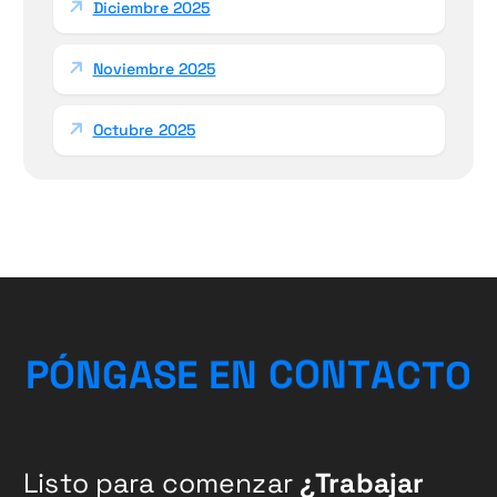
Diciembre 2025
Noviembre 2025
Octubre 2025
P
Ó
N
G
A
S
E
E
N
C
O
N
T
A
O
C
T
Listo para comenzar
¿Trabajar