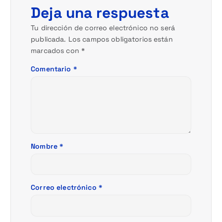
ó
Deja una respuesta
n
Tu dirección de correo electrónico no será
publicada.
Los campos obligatorios están
d
marcados con
*
e
Comentario
*
e
n
t
Nombre
*
r
a
Correo electrónico
*
d