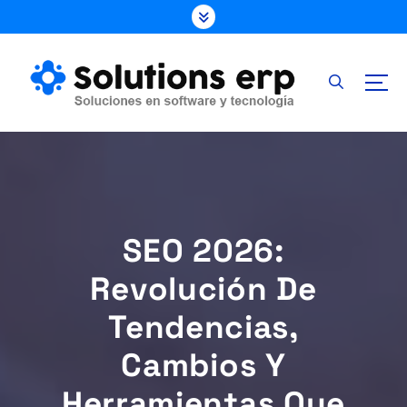
S
k
i
p
t
o
c
o
n
t
e
SEO 2026:
n
t
Revolución De
Tendencias,
Cambios Y
Herramientas Que