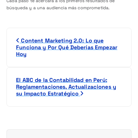
Cada paso te acercará a los primeros resultados de
búsqueda y a una audiencia más comprometida.
N
Content Marketing 2.0: Lo que
a
Funciona y Por Qué Deberías Empezar
Hoy
v
e
El ABC de la Contabilidad en Perú:
g
Reglamentaciones, Actualizaciones y
su Impacto Estratégico
a
c
i