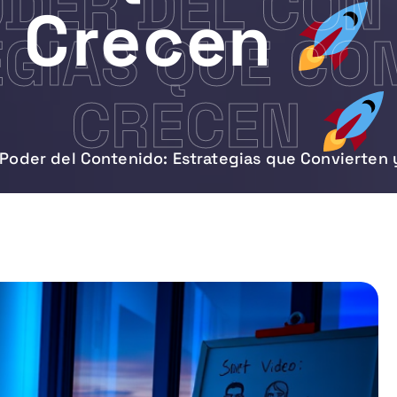
ODER DEL CON
Crecen
GIAS QUE CO
CRECEN
 Poder del Contenido: Estrategias que Convierten