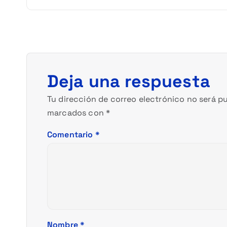
e
g
a
c
Deja una respuesta
i
Tu dirección de correo electrónico no será pu
marcados con
*
ó
Comentario
*
n
d
e
Nombre
*