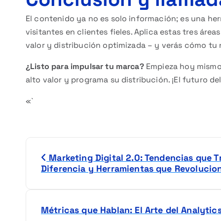
El contenido ya no es solo información; es una he
visitantes en clientes fieles. Aplica estas tres áre
valor y distribución optimizada – y verás cómo tu
¿Listo para impulsar tu marca?
Empieza hoy mismo a
alto valor y programa su distribución. ¡El futuro d
«`
N
Marketing Digital 2.0: Tendencias que 
a
Diferencia y Herramientas que Revolucio
v
Métricas que Hablan: El Arte del Analyti