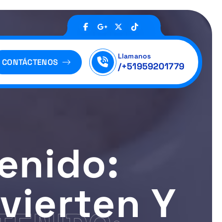
Llamanos
CONTÁCTENOS
/+51959201779
enido:
vierten Y